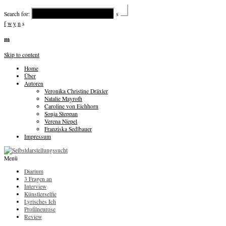
Search for:
s
f
w
y
n
s
m
Skip to content
Home
Über
Autoren
Veronika Christine Dräxler
Natalie Mayroth
Caroline von Eichhorn
Sonja Steppan
Verena Niepel
Franziska Sedlbauer
Impressum
Menü
Diarium
3 Fragen an
Interview
Künstlerselfie
Lyrisches Ich
Profilneurose
Review