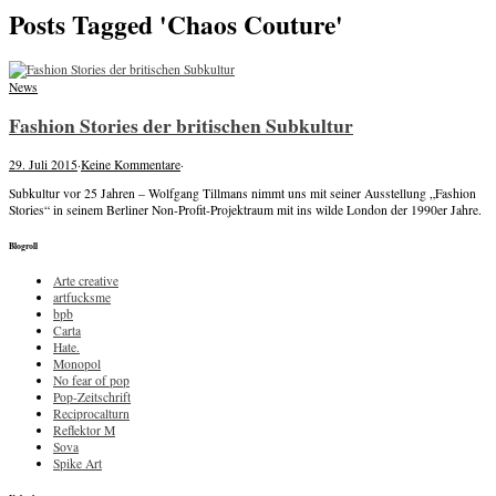
Posts Tagged 'Chaos Couture'
News
Fashion Stories der britischen Subkultur
29. Juli 2015
·
Keine Kommentare
·
Subkultur vor 25 Jahren – Wolfgang Tillmans nimmt uns mit seiner Ausstellung „Fashion
Stories“ in seinem Berliner Non-Profit-Projektraum mit ins wilde London der 1990er Jahre.
Blogroll
Arte creative
artfucksme
bpb
Carta
Hate.
Monopol
No fear of pop
Pop-Zeitschrift
Reciprocalturn
Reflektor M
Sova
Spike Art