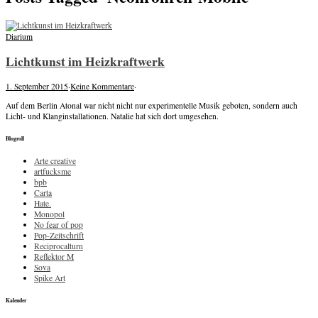
Diarium
Lichtkunst im Heizkraftwerk
1. September 2015
·
Keine Kommentare
·
Auf dem Berlin Atonal war nicht nicht nur experimentelle Musik geboten, sondern auch
Licht- und Klanginstallationen. Natalie hat sich dort umgesehen.
Blogroll
Arte creative
artfucksme
bpb
Carta
Hate.
Monopol
No fear of pop
Pop-Zeitschrift
Reciprocalturn
Reflektor M
Sova
Spike Art
Kalender