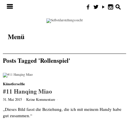
Search for:
m
f
w
y
n
s
Menü
Posts Tagged 'Rollenspiel'
Künstlerselfie
#11 Hanqing Miao
31. Mai 2015
·
Keine Kommentare
·
„Dieses Bild fasst die Beziehung, die ich mit meinem Handy habe
gut zusammen.“