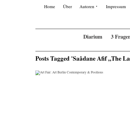
Skip to content
Search for:
Home
Über
Autoren
Impressum
Diarium
3 Frage
Posts Tagged 'Saâdane Afif „The La