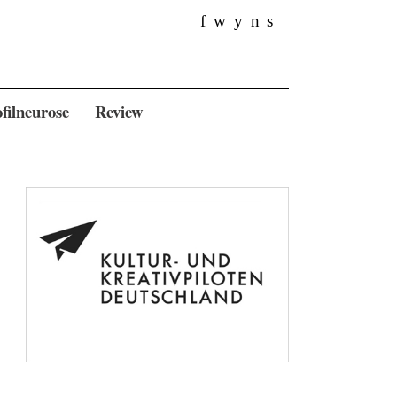
f
w
y
n
s
filneurose
Review