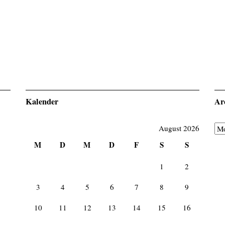
Kalender
Ar
August 2026
Ar
M
D
M
D
F
S
S
1
2
3
4
5
6
7
8
9
10
11
12
13
14
15
16