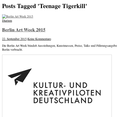
Posts Tagged 'Teenage Tigerkill'
Diarium
Berlin Art Week 2015
22. September 2015
·
Keine Kommentare
·
Die Berlin Art Week bündelt Ausstellungen, Kunstmessen, Preise, Talks und Führungsangebo
Berlin verbracht.