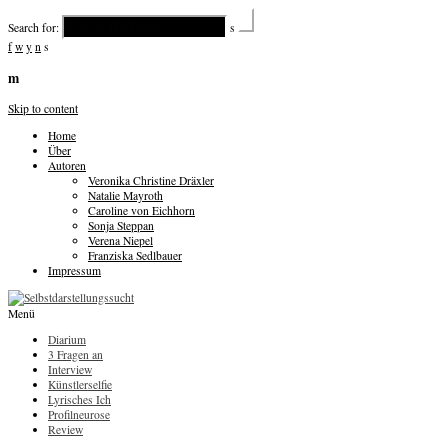
Search for:
s
f
w
y
n
s
m
Skip to content
Home
Über
Autoren
Veronika Christine Dräxler
Natalie Mayroth
Caroline von Eichhorn
Sonja Steppan
Verena Niepel
Franziska Sedlbauer
Impressum
Menü
Diarium
3 Fragen an
Interview
Künstlerselfie
Lyrisches Ich
Profilneurose
Review