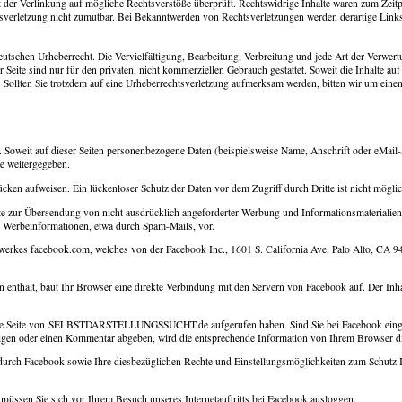
kt der Verlinkung auf mögliche Rechtsverstöße überprüft. Rechtswidrige Inhalte waren zum Zeit
chtsverletzung nicht zumutbar. Bei Bekanntwerden von Rechtsverletzungen werden derartige Link
 deutschen Urheberrecht. Die Vervielfältigung, Bearbeitung, Verbreitung und jede Art der Verwe
eite sind nur für den privaten, nicht kommerziellen Gebrauch gestattet. Soweit die Inhalte auf 
et. Sollten Sie trotzdem auf eine Urheberrechtsverletzung aufmerksam werden, bitten wir um e
Soweit auf dieser Seiten personenbezogene Daten (beispielsweise Name, Anschrift oder eMail-A
te weitergegeben.
cken aufweisen. Ein lückenloser Schutz der Daten vor dem Zugriff durch Dritte ist nicht möglic
e zur Übersendung von nicht ausdrücklich angeforderter Werbung und Informationsmaterialien 
on Werbeinformationen, etwa durch Spam-Mails, vor.
s facebook.com, welches von der Facebook Inc., 1601 S. California Ave, Palo Alto, CA 943
hält, baut Ihr Browser eine direkte Verbindung mit den Servern von Facebook auf. Der Inhal
echende Seite von SELBSTDARSTELLUNGSSUCHT.de aufgerufen haben. Sind Sie bei Facebook ei
ätigen oder einen Kommentar abgeben, wird die entsprechende Information von Ihrem Browser dir
rch Facebook sowie Ihre diesbezüglichen Rechte und Einstellungsmöglichkeiten zum Schutz Ih
 müssen Sie sich vor Ihrem Besuch unseres Internetauftritts bei Facebook ausloggen.