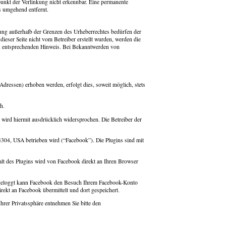
punkt der Verlinkung nicht erkennbar. Eine permanente
s umgehend entfernt.
rtung außerhalb der Grenzen des Urheberrechtes bedürfen der
dieser Seite nicht vom Betreiber erstellt wurden, werden die
inen entsprechenden Hinweis. Bei Bekanntwerden von
dressen) erhoben werden, erfolgt dies, soweit möglich, stets
h.
wird hiermit ausdrücklich widersprochen. Die Betreiber der
04, USA betrieben wird (“Facebook”). Die Plugins sind mit
t des Plugins wird von Facebook direkt an Ihren Browser
ngeloggt kann Facebook den Besuch Ihrem Facebook-Konto
ekt an Facebook übermittelt und dort gespeichert.
rer Privatssphäre entnehmen Sie bitte den