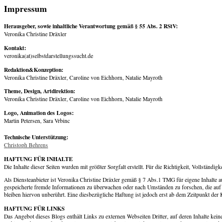
Impressum
Herausgeber, sowie inhaltliche Verantwortung gemäß § 55 Abs. 2 RStV:
Veronika Christine Dräxler
Kontakt:
veronika(at)selbstdarstellungssucht.de
Redaktion&Konzeption:
Veronika Christine Dräxler, Caroline von Eichhorn, Natalie Mayroth
Theme, Design, Artdirektion:
Veronika Christine Dräxler, Caroline von Eichhorn, Natalie Mayroth
Logo, Animation des Logos:
Martin Petersen, Sara Vrbinc
Technische Unterstützung:
Christoph Behrens
HAFTUNG FÜR INHALTE
Die Inhalte dieser Seiten wurden mit größter Sorgfalt erstellt. Für die Richtigkeit, Vollstän
Als Diensteanbieter ist Veronika Christine Dräxler gemäß § 7 Abs.1 TMG für eigene Inhalte auf
gespeicherte fremde Informationen zu überwachen oder nach Umständen zu forschen, die auf 
bleiben hiervon unberührt. Eine diesbezügliche Haftung ist jedoch erst ab dem Zeitpunkt de
HAFTUNG FÜR LINKS
Das Angebot dieses Blogs enthält Links zu externen Webseiten Dritter, auf deren Inhalte keine