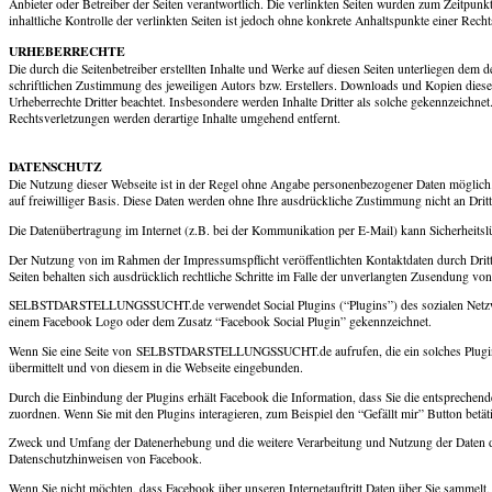
Anbieter oder Betreiber der Seiten verantwortlich. Die verlinkten Seiten wurden zum Zeitpun
inhaltliche Kontrolle der verlinkten Seiten ist jedoch ohne konkrete Anhaltspunkte einer Re
URHEBERRECHTE
Die durch die Seitenbetreiber erstellten Inhalte und Werke auf diesen Seiten unterliegen dem
schriftlichen Zustimmung des jeweiligen Autors bzw. Erstellers. Downloads und Kopien dieser S
Urheberrechte Dritter beachtet. Insbesondere werden Inhalte Dritter als solche gekennzeichn
Rechtsverletzungen werden derartige Inhalte umgehend entfernt.
DATENSCHUTZ
Die Nutzung dieser Webseite ist in der Regel ohne Angabe personenbezogener Daten möglich. 
auf freiwilliger Basis. Diese Daten werden ohne Ihre ausdrückliche Zustimmung nicht an Drit
Die Datenübertragung im Internet (z.B. bei der Kommunikation per E-Mail) kann Sicherheitslü
Der Nutzung von im Rahmen der Impressumspflicht veröffentlichten Kontaktdaten durch Dritt
Seiten behalten sich ausdrücklich rechtliche Schritte im Falle der unverlangten Zusendung v
SELBSTDARSTELLUNGSSUCHT.de verwendet Social Plugins (“Plugins”) des sozialen Netzwerke
einem Facebook Logo oder dem Zusatz “Facebook Social Plugin” gekennzeichnet.
Wenn Sie eine Seite von SELBSTDARSTELLUNGSSUCHT.de aufrufen, die ein solches Plugin ent
übermittelt und von diesem in die Webseite eingebunden.
Durch die Einbindung der Plugins erhält Facebook die Information, dass Sie die entspr
zuordnen. Wenn Sie mit den Plugins interagieren, zum Beispiel den “Gefällt mir” Button bet
Zweck und Umfang der Datenerhebung und die weitere Verarbeitung und Nutzung der Daten du
Datenschutzhinweisen von Facebook.
Wenn Sie nicht möchten, dass Facebook über unseren Internetauftritt Daten über Sie sammelt,