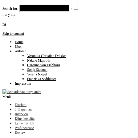
Search for:
s
f
w
y
n
s
m
Skip to content
Home
Über
Autoren
Veronika Christine Dräxler
Natalie Mayroth
Caroline von Eichhorn
Sonja Steppan
Verena Niepel
Franziska Sedlbauer
Impressum
Menü
Diarium
3 Fragen an
Interview
Künstlerselfie
Lyrisches Ich
Profilneurose
Review