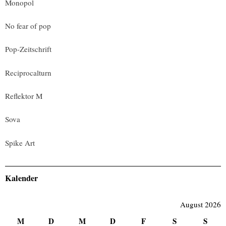
Monopol
No fear of pop
Pop-Zeitschrift
Reciprocalturn
Reflektor M
Sova
Spike Art
Kalender
August 2026
M
D
M
D
F
S
S