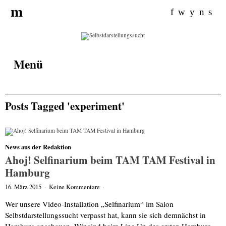
Search for:
m
f
w
y
n
s
Menü
Posts Tagged 'experiment'
News aus der Redaktion
Ahoj! Selfinarium beim TAM TAM Festival in
Hamburg
16. März 2015
·
Keine Kommentare
·
Wer unsere Video-Installation „Selfinarium“ im Salon
Selbstdarstellungssucht verpasst hat, kann sie sich demnächst in
Hamburg anschauen. Wir sind beim Line Up des ersten Hamburg