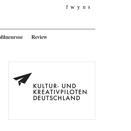
f
w
y
n
s
filneurose
Review