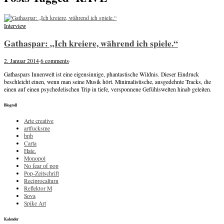
Interview
Gathaspar: „Ich kreiere, während ich spiele.“
2. Januar 2014
·
6 comments
·
Gathaspars Innenwelt ist eine eigensinnige, phantastische Wildnis. Dieser Eindruck
beschleicht einen, wenn man seine Musik hört. Minimalistische, ausgedehnte Tracks, die
einen auf einen psychedelischen Trip in tiefe, versponnene Gefühlswelten hinab geleiten.
Blogroll
Arte creative
artfucksme
bpb
Carta
Hate.
Monopol
No fear of pop
Pop-Zeitschrift
Reciprocalturn
Reflektor M
Sova
Spike Art
Kalender