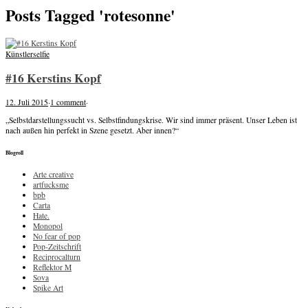
Posts Tagged 'rotesonne'
Künstlerselfie
#16 Kerstins Kopf
12. Juli 2015
·
1 comment
·
„Selbstdarstellungssucht vs. Selbstfindungskrise. Wir sind immer präsent. Unser Leben ist
nach außen hin perfekt in Szene gesetzt. Aber innen?“
Blogroll
Arte creative
artfucksme
bpb
Carta
Hate.
Monopol
No fear of pop
Pop-Zeitschrift
Reciprocalturn
Reflektor M
Sova
Spike Art