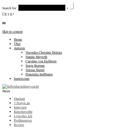
Search for:
s
f
w
y
n
s
m
Skip to content
Home
Über
Autoren
Veronika Christine Dräxler
Natalie Mayroth
Caroline von Eichhorn
Sonja Steppan
Verena Niepel
Franziska Sedlbauer
Impressum
Menü
Diarium
3 Fragen an
Interview
Künstlerselfie
Lyrisches Ich
Profilneurose
Review