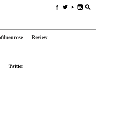
f
w
y
n
s
filneurose
Review
Twitter