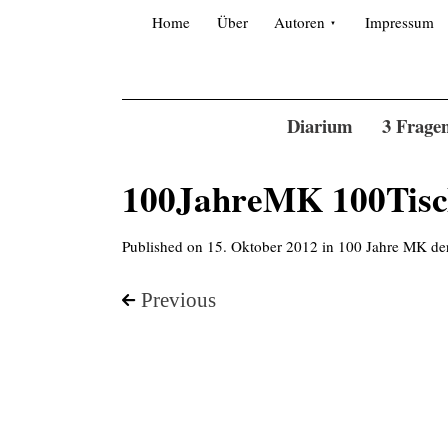
Skip to content
Search for:
Home
Über
Autoren
Impressum
Diarium
3 Frage
100JahreMK 100Tisc
Published on
15. Oktober 2012
in
100 Jahre MK de
Previous
<