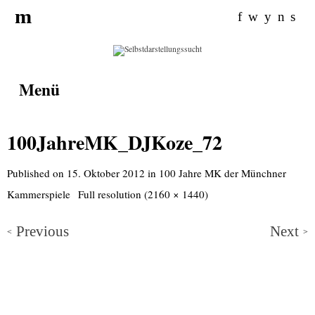
Search for:
m
f
w
y
n
s
Menü
100JahreMK_DJKoze_72
Published on
15. Oktober 2012
in
100 Jahre MK der Münchner
Kammerspiele
Full resolution (2160 × 1440)
Previous
Next
<
>