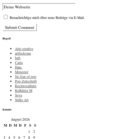
Benachrichtige mich über neue Beiträge via E-Mail.
Blogroll
Arte creative
artfucksme
bpb
Carta
Hate.
Monopol
No fear of pop
Pop-Zeitschrift
Reciprocalturn
Reflektor M
Sova
Spike Art
Kalender
August 2026
M
D
M
D
F
S
S
1
2
3
4
5
6
7
8
9