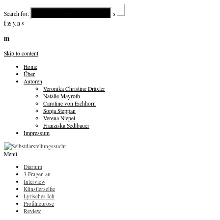
Search for:
s
f
w
y
n
s
m
Skip to content
Home
Über
Autoren
Veronika Christine Dräxler
Natalie Mayroth
Caroline von Eichhorn
Sonja Steppan
Verena Niepel
Franziska Sedlbauer
Impressum
Menü
Diarium
3 Fragen an
Interview
Künstlerselfie
Lyrisches Ich
Profilneurose
Review