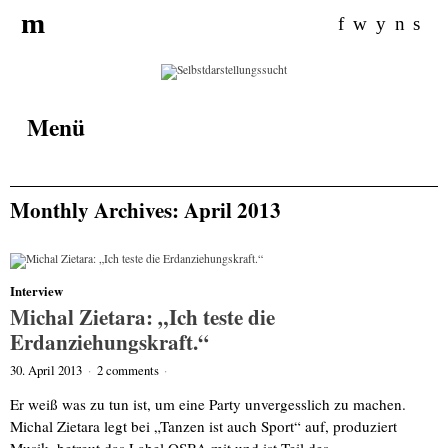
Search
m
for:
f
w
y
n
s
Menü
Monthly Archives: April 2013
Interview
Michal Zietara: „Ich teste die
Erdanziehungskraft.“
30. April 2013
·
2 comments
·
Er weiß was zu tun ist, um eine Party unvergesslich zu machen.
Michal Zietara legt bei „Tanzen ist auch Sport“ auf, produziert
Musik, betreut das Label OSBA mit und ist Teil des