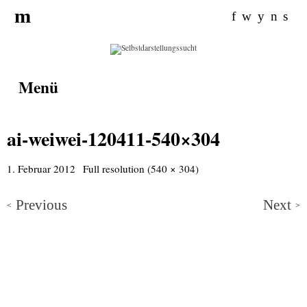
Search for:
m
f
w
y
n
s
Menü
ai-weiwei-120411-540×304
1. Februar 2012
Full resolution (540 × 304)
Previous
Next
<
>