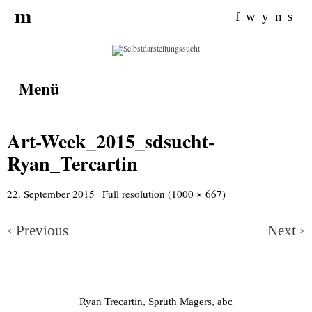
Search for:
m
f
w
y
n
s
Menü
Art-Week_2015_sdsucht-
Ryan_Tercartin
22. September 2015
Full resolution (1000 × 667)
Previous
Next
<
>
Ryan Trecartin, Sprüth Magers, abc