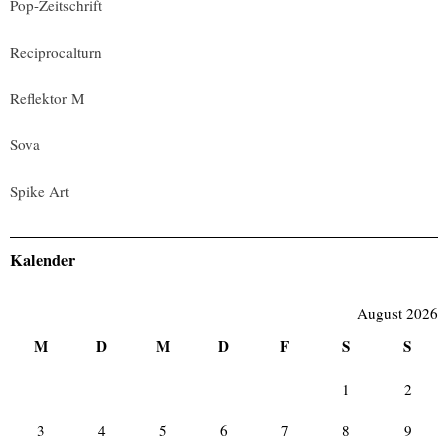
Pop-Zeitschrift
Reciprocalturn
Reflektor M
Sova
Spike Art
Kalender
August 2026
M
D
M
D
F
S
S
1
2
3
4
5
6
7
8
9