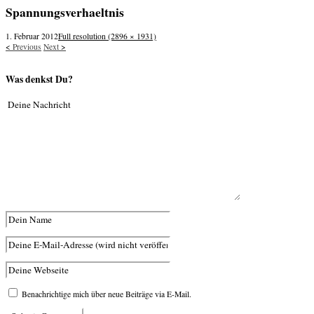
navigation
Spannungsverhaeltnis
1. Februar 2012
Full resolution (2896 × 1931)
<
Previous
Next
>
Was denkst Du?
Benachrichtige mich über neue Beiträge via E-Mail.