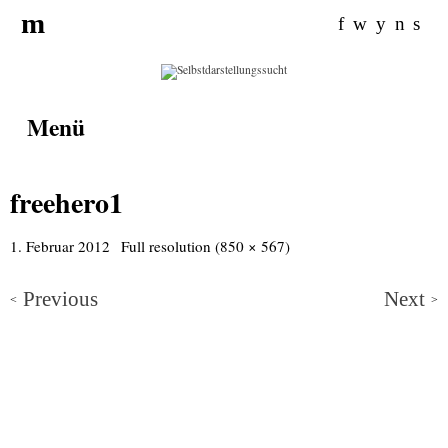
Search for:
m
f
w
y
n
s
Menü
freehero1
1. Februar 2012
Full resolution (850 × 567)
Previous
Next
<
>