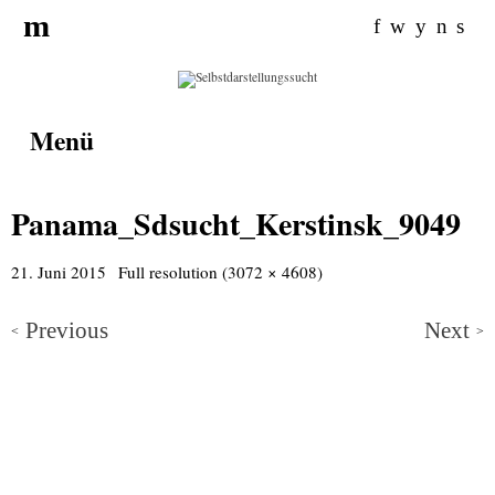
Search for:
m
f
w
y
n
s
Menü
Panama_Sdsucht_Kerstinsk_9049
21. Juni 2015
Full resolution (3072 × 4608)
Previous
Next
<
>