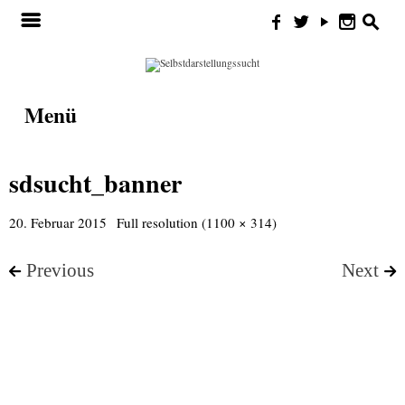
Search for:
m
f
w
y
n
s
Menü
sdsucht_banner
20. Februar 2015
Full resolution (1100 × 314)
Previous
Next
<
>