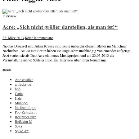
Interview
Acre: „Sich nicht größer darstellen, als man ist!“
22. März 2013
·
Keine Kommentare
·
Nicolas Droessel und Julian Krause sind keine unbeschriebenen Blätter im Münchner
Nachtleben. Bei So Not Berlin haben sie lange Jahre unabhängig von einander aufgelegt.
Jetzt starten sie als Duo Acre ein neues Musikprojekt und am 23.03.2013 die
Veranstaltungsreihe: Schleier Eule. Ein Interview über ihren Neuanfang.
Blogroll
Arte creative
artfucksme
bpb
Carta
Hate.
Monopol
No fear of pop
Pop-Zeitschrift
Reciprocalturn
Reflektor M
Sova
Spike Art