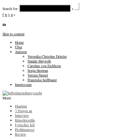
Search for:
s
f
w
y
n
s
m
Skip to content
Home
Über
Autoren
Veronika Christine Dräxler
Natalie Mayroth
Caroline von Eichhorn
Sonja Steppan
Verena Niepel
Franziska Sedlbauer
Impressum
Menü
Diarium
3 Fragen an
Interview
Künstlerselfie
Lyrisches Ich
Profilneurose
Review