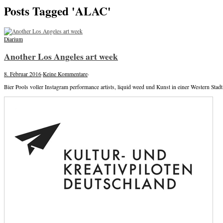
Posts Tagged 'ALAC'
Diarium
Another Los Angeles art week
8. Februar 2016
·
Keine Kommentare
·
Bier Pools voller Instagram performance artists, liquid weed und Kunst in einer Western Sta