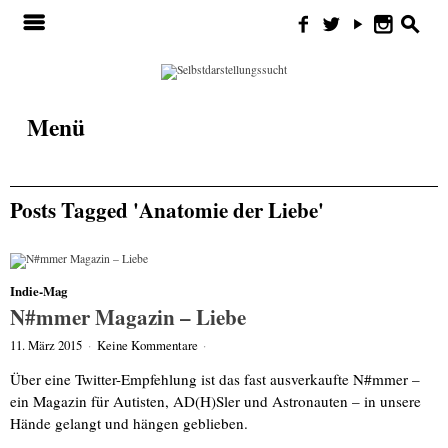
Search for:
m
f
w
y
n
s
Menü
Posts Tagged 'Anatomie der Liebe'
Indie-Mag
N#mmer Magazin – Liebe
11. März 2015
·
Keine Kommentare
·
Über eine Twitter-Empfehlung ist das fast ausverkaufte N#mmer –
ein Magazin für Autisten, AD(H)Sler und Astronauten – in unsere
Hände gelangt und hängen geblieben.