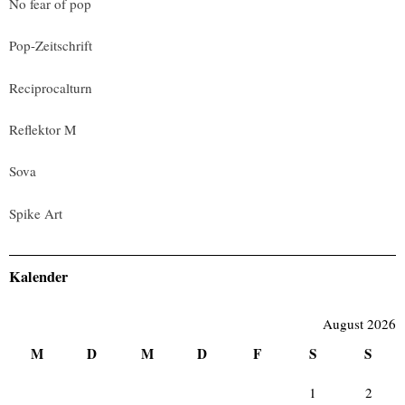
No fear of pop
Pop-Zeitschrift
Reciprocalturn
Reflektor M
Sova
Spike Art
Kalender
August 2026
M
D
M
D
F
S
S
1
2