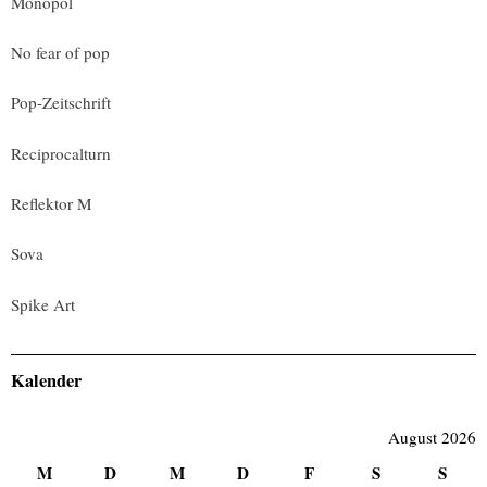
Monopol
No fear of pop
Pop-Zeitschrift
Reciprocalturn
Reflektor M
Sova
Spike Art
Kalender
August 2026
M
D
M
D
F
S
S