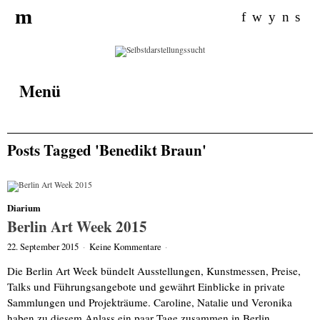
Search for:
m
f
w
y
n
s
Menü
Posts Tagged 'Benedikt Braun'
Diarium
Berlin Art Week 2015
22. September 2015
·
Keine Kommentare
·
Die Berlin Art Week bündelt Ausstellungen, Kunstmessen, Preise,
Talks und Führungsangebote und gewährt Einblicke in private
Sammlungen und Projekträume. Caroline, Natalie und Veronika
haben zu diesem Anlass ein paar Tage zusammen in Berlin