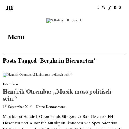
Search
m
for:
f
w
y
n
s
Menü
Posts Tagged 'Berghain Biergarten'
Interview
Hendrik Otremba: „Musik muss politisch
sein.“
16. September 2015
·
Keine Kommentare
·
Man kennt Hendrik Otremba als Sänger der Band Messer, FH-
Dozenten und Autor für Musikpublikationen wie Spex oder das
Wetter. Auf dem Pop Kultur Berlin trifft Natalie ihn zum Gespräch.