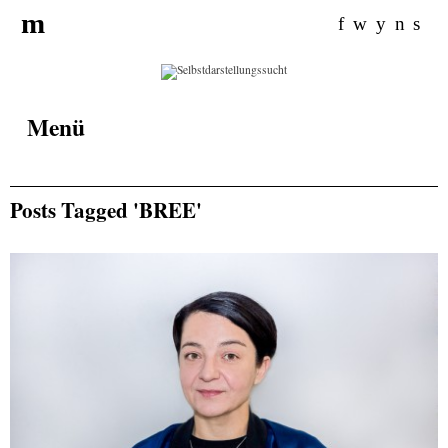
Search
m
for:
f
w
y
n
s
Menü
Posts Tagged 'BREE'