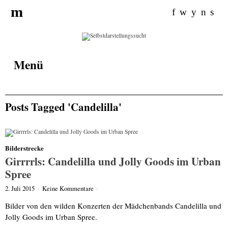
Search for:
m
f
w
y
n
s
Menü
Posts Tagged 'Candelilla'
Bilderstrecke
Girrrrls: Candelilla und Jolly Goods im Urban
Spree
2. Juli 2015
·
Keine Kommentare
·
Bilder von den wilden Konzerten der Mädchenbands Candelilla und
Jolly Goods im Urban Spree.