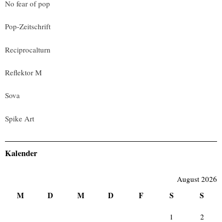
No fear of pop
Pop-Zeitschrift
Reciprocalturn
Reflektor M
Sova
Spike Art
Kalender
August 2026
M
D
M
D
F
S
S
1
2