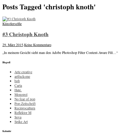
Posts Tagged 'christoph knoth'
Künstlerselfie
#3 Christoph Knoth
29. März 2015
·
Keine Kommentare
·
„In meinem Gesicht sieht man den Adobe Photoshop Filter Content-Aware Fill…“
Blogroll
Arte creative
artfucksme
bpb
Carta
Hate.
Monopol
No fear of pop
Pop-Zeitschrift
Reciprocalturn
Reflektor M
Sova
Spike Art
Kalender