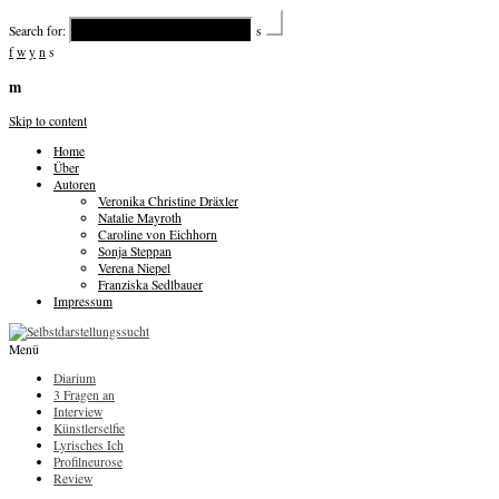
Search for:
s
f
w
y
n
s
m
Skip to content
Home
Über
Autoren
Veronika Christine Dräxler
Natalie Mayroth
Caroline von Eichhorn
Sonja Steppan
Verena Niepel
Franziska Sedlbauer
Impressum
Menü
Diarium
3 Fragen an
Interview
Künstlerselfie
Lyrisches Ich
Profilneurose
Review