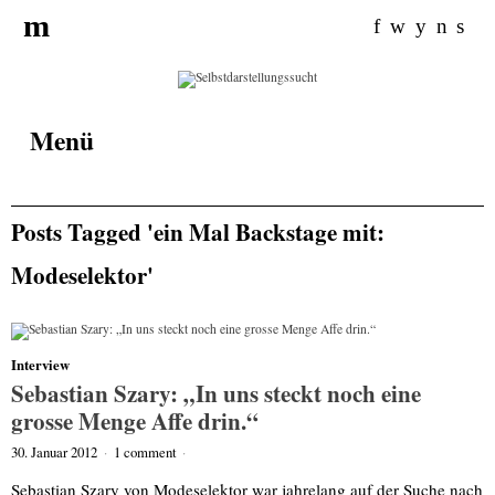
Search for:
m
f
w
y
n
s
Menü
Posts Tagged 'ein Mal Backstage mit:
Modeselektor'
Interview
Sebastian Szary: „In uns steckt noch eine
grosse Menge Affe drin.“
30. Januar 2012
·
1 comment
·
Sebastian Szary von Modeselektor war jahrelang auf der Suche nach