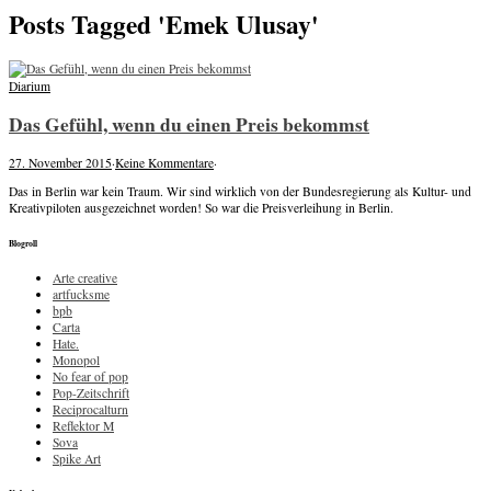
Posts Tagged 'Emek Ulusay'
Diarium
Das Gefühl, wenn du einen Preis bekommst
27. November 2015
·
Keine Kommentare
·
Das in Berlin war kein Traum. Wir sind wirklich von der Bundesregierung als Kultur- und
Kreativpiloten ausgezeichnet worden! So war die Preisverleihung in Berlin.
Blogroll
Arte creative
artfucksme
bpb
Carta
Hate.
Monopol
No fear of pop
Pop-Zeitschrift
Reciprocalturn
Reflektor M
Sova
Spike Art