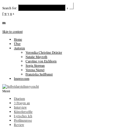
Search for:
s
f
w
y
n
s
m
Skip to content
Home
Über
Autoren
Veronika Christine Dräxler
Natalie Mayroth
Caroline von Eichhorn
Sonja Steppan
Verena Niepel
Franziska Sedlbauer
Impressum
Menü
Diarium
3 Fragen an
Interview
Künstlerselfie
Lyrisches Ich
Profilneurose
Review