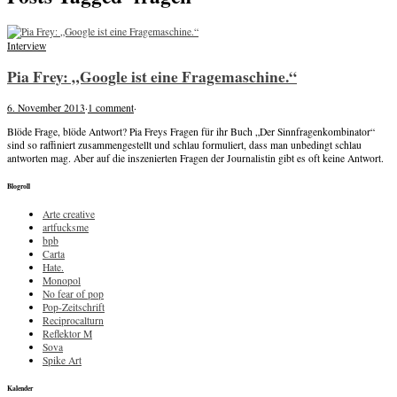
Interview
Pia Frey: „Google ist eine Fragemaschine.“
6. November 2013
·
1 comment
·
Blöde Frage, blöde Antwort? Pia Freys Fragen für ihr Buch „Der Sinnfragenkombinator“
sind so raffiniert zusammengestellt und schlau formuliert, dass man unbedingt schlau
antworten mag. Aber auf die inszenierten Fragen der Journalistin gibt es oft keine Antwort.
Blogroll
Arte creative
artfucksme
bpb
Carta
Hate.
Monopol
No fear of pop
Pop-Zeitschrift
Reciprocalturn
Reflektor M
Sova
Spike Art
Kalender