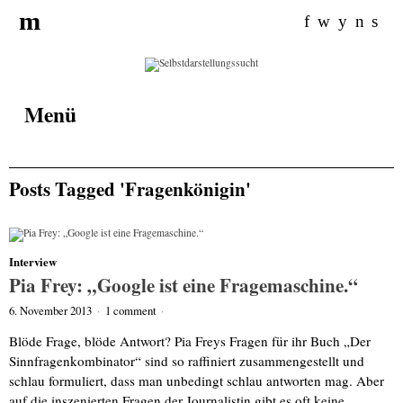
Search for:
m
f
w
y
n
s
Menü
Posts Tagged 'Fragenkönigin'
Interview
Pia Frey: „Google ist eine Fragemaschine.“
6. November 2013
·
1 comment
·
Blöde Frage, blöde Antwort? Pia Freys Fragen für ihr Buch „Der
Sinnfragenkombinator“ sind so raffiniert zusammengestellt und
schlau formuliert, dass man unbedingt schlau antworten mag. Aber
auf die inszenierten Fragen der Journalistin gibt es oft keine