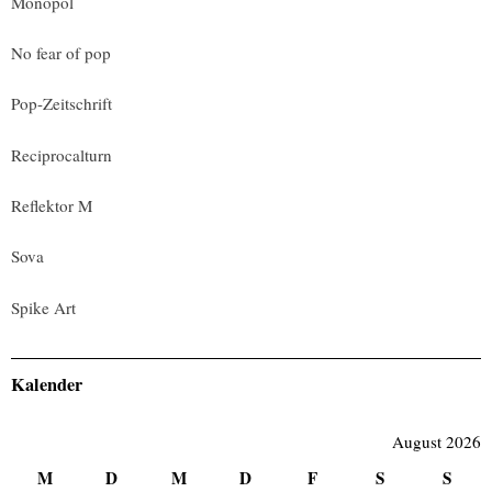
Monopol
No fear of pop
Pop-Zeitschrift
Reciprocalturn
Reflektor M
Sova
Spike Art
Kalender
August 2026
M
D
M
D
F
S
S