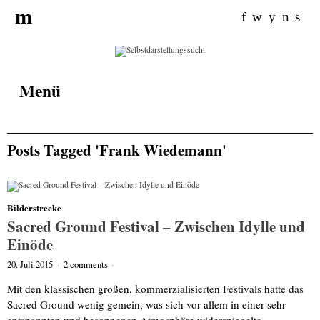
Search
m
for:
f
w
y
n
s
Menü
Posts Tagged 'Frank Wiedemann'
Bilderstrecke
Sacred Ground Festival – Zwischen Idylle und
Einöde
20. Juli 2015
·
2 comments
·
Mit den klassischen großen, kommerzialisierten Festivals hatte das
Sacred Ground wenig gemein, was sich vor allem in einer sehr
entspannten und besonnenen Atmosphäre widerspiegelte.