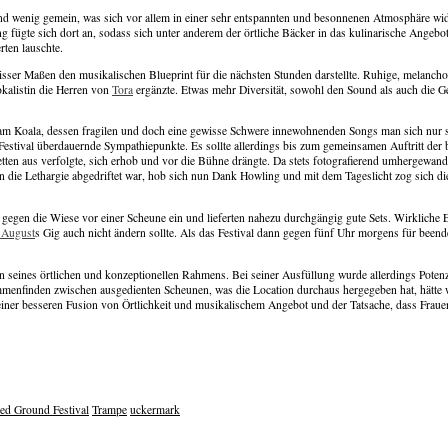
nd wenig gemein, was sich vor allem in einer sehr entspannten und besonnenen Atmosphäre wider
gte sich dort an, sodass sich unter anderem der örtliche Bäcker in das kulinarische Angebot,
rten lauschte.
wisser Maßen den musikalischen Blueprint für die nächsten Stunden darstellte. Ruhige, melanch
kalistin die Herren von
Tora
ergänzte. Etwas mehr Diversität, sowohl den Sound als auch die Ges
 Dream Koala, dessen fragilen und doch eine gewisse Schwere innewohnenden Songs man sich nur
estival überdauernde Sympathiepunkte. Es sollte allerdings bis zum gemeinsamen Auftritt der b
ten aus verfolgte, sich erhob und vor die Bühne drängte. Da stets fotografierend umhergewandert
n die Lethargie abgedriftet war, hob sich nun Dank Howling und mit dem Tageslicht zog sich d
egen die Wiese vor einer Scheune ein und lieferten nahezu durchgängig gute Sets. Wirkliche E
 August
s Gig auch nicht ändern sollte. Als das Festival dann gegen fünf Uhr morgens für beende
seines örtlichen und konzeptionellen Rahmens. Bei seiner Ausfüllung wurde allerdings Potenz
sammenfinden zwischen ausgedienten Scheunen, was die Location durchaus hergegeben hat, hätte 
 einer besseren Fusion von Örtlichkeit und musikalischem Angebot und der Tatsache, dass Frau
ed Ground Festival
Trampe
uckermark