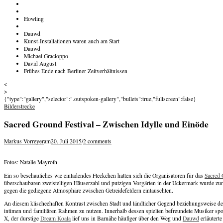
Howling
Dauwd
Kunst-Installationen waren auch am Start
Dauwd
Michael Gracioppo
David August
Frühes Ende nach Berliner Zeitverhältnissen
<
>
{"type":"gallery","selector":".outspoken-gallery","bullets":true,"fullscreen":false}
Bilderstrecke
Sacred Ground Festival – Zwischen Idylle und Einöde
Markus Vorreyer
am
20. Juli 2015
/
2 comments
Fotos: Natalie Mayroth
Ein so beschauliches wie einladendes Fleckchen hatten sich die Organisatoren für das
Sacred 
überschaubaren zweistelligen Häuserzahl und putzigen Vorgärten in der Uckermark wurde zum
gegen die gediegene Atmosphäre zwischen Getreidefeldern eintauschten.
An diesem klischeehaften Kontrast zwischen Stadt und ländlicher Gegend beziehungsweise der 
intimen und familiären Rahmen zu nutzen. Innerhalb dessen spielten befreundete Musiker sp
X, der durstige
Dream Koala
lief uns in Barnähe häufiger über den Weg und
Dauwd
erläutert