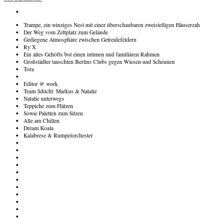
navigation
Trampe, ein winziges Nest mit einer überschaubaren zweistelligen Häuserzah
Der Weg vom Zeltplatz zum Gelände
Gediegene Atmosphäre zwischen Getreidefeldern
Ry X
Ein altes Gehöfts bot einen intimen und familiären Rahmen
Großstädter tauschten Berlins Clubs gegen Wiesen und Scheunen
Tora
Editor @ work
Team Sducht: Markus & Natalie
Natalie unterwegs
Teppiche zum Flätzen
Sowie Paletten zum Sitzen
Alle am Chillen
Dream Koala
Kalabrese & Rumpelorchester