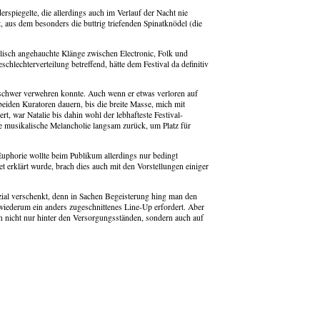
spiegelte, die allerdings auch im Verlauf der Nacht nie
 aus dem besonders die buttrig triefenden Spinatknödel (die
olisch angehauchte Klänge zwischen Electronic, Folk und
chlechterverteilung betreffend, hätte dem Festival da definitiv
 schwer verwehren konnte. Auch wenn er etwas verloren auf
eiden Kuratoren dauern, bis die breite Masse, mich mit
, war Natalie bis dahin wohl der lebhafteste Festival-
ie musikalische Melancholie langsam zurück, um Platz für
uphorie wollte beim Publikum allerdings nur bedingt
t erklärt wurde, brach dies auch mit den Vorstellungen einiger
ial verschenkt, denn in Sachen Begeisterung hing man den
wiederum ein anders zugeschnittenes Line-Up erfordert. Aber
en nicht nur hinter den Versorgungsständen, sondern auch auf