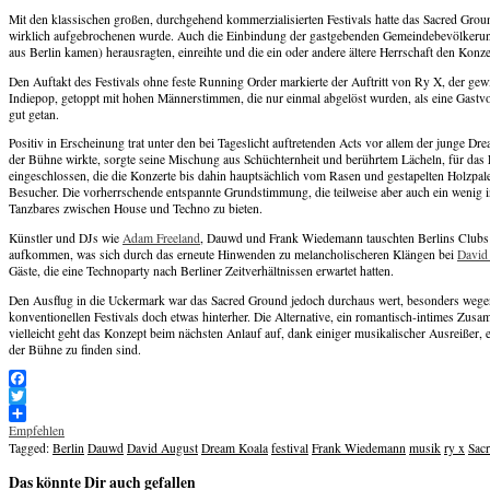
Mit den klassischen großen, durchgehend kommerzialisierten Festivals hatte das Sacred Grou
wirklich aufgebrochenen wurde. Auch die Einbindung der gastgebenden Gemeindebevölkerung fü
aus Berlin kamen) herausragten, einreihte und die ein oder andere ältere Herrschaft den Konze
Den Auftakt des Festivals ohne feste Running Order markierte der Auftritt von Ry X, der ge
Indiepop, getoppt mit hohen Männerstimmen, die nur einmal abgelöst wurden, als eine Gastvo
gut getan.
Positiv in Erscheinung trat unter den bei Tageslicht auftretenden Acts vor allem der junge
der Bühne wirkte, sorgte seine Mischung aus Schüchternheit und berührtem Lächeln, für das F
eingeschlossen, die die Konzerte bis dahin hauptsächlich vom Rasen und gestapelten Holzpalet
Besucher. Die vorherrschende entspannte Grundstimmung, die teilweise aber auch ein wenig i
Tanzbares zwischen House und Techno zu bieten.
Künstler und DJs wie
Adam Freeland
, Dauwd und Frank Wiedemann tauschten Berlins Clubs g
aufkommen, was sich durch das erneute Hinwenden zu melancholischeren Klängen bei
David
Gäste, die eine Technoparty nach Berliner Zeitverhältnissen erwartet hatten.
Den Ausflug in die Uckermark war das Sacred Ground jedoch durchaus wert, besonders wegen 
konventionellen Festivals doch etwas hinterher. Die Alternative, ein romantisch-intimes Zu
vielleicht geht das Konzept beim nächsten Anlauf auf, dank einiger musikalischer Ausreißer,
der Bühne zu finden sind.
Facebook
Twitter
Empfehlen
Tagged:
Berlin
Dauwd
David August
Dream Koala
festival
Frank Wiedemann
musik
ry x
Sacr
Das könnte Dir auch gefallen