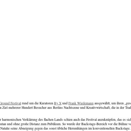
Ground Festival
rund um die Kuratoren
Ry X
und
Frank Wiedemann
ausgewählt, um ihren „gese
 Ziel mehrerer Hundert Besucher aus Berlins Nachtszene und Kreativwirtschaft, die in der Tra
harmonischen Verklärung des flachen Lands schien auch das Festival anzuknüpfen, das es sich z
ontan und ohne große Distanz zum Publikum. So wurde der Backstage-Bereich vor die Bühne ver
e Natalie seine Abneigung gegen das sonst übliche Herumhängen im konventionellen Backstage.