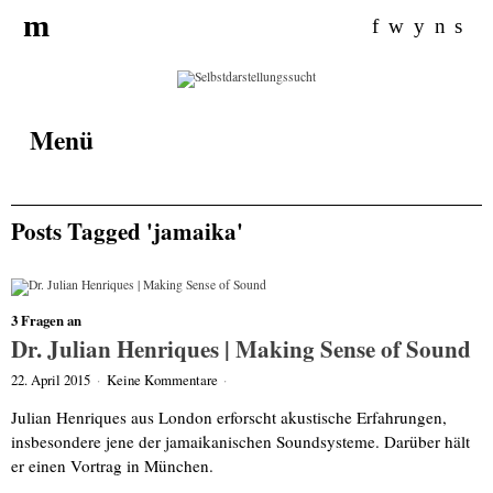
Search
m
for:
f
w
y
n
s
Menü
Posts Tagged 'jamaika'
3 Fragen an
Dr. Julian Henriques | Making Sense of Sound
22. April 2015
·
Keine Kommentare
·
Julian Henriques aus London erforscht akustische Erfahrungen,
insbesondere jene der jamaikanischen Soundsysteme. Darüber hält
er einen Vortrag in München.