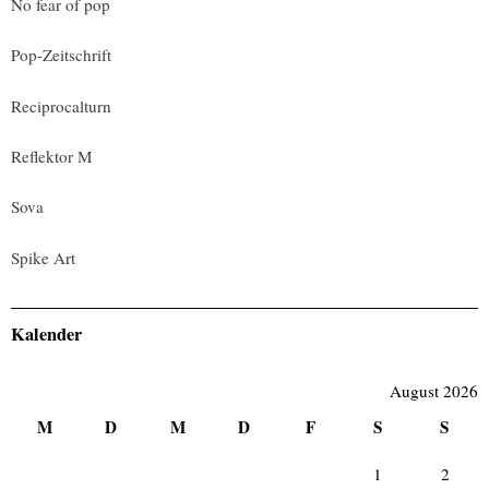
No fear of pop
Pop-Zeitschrift
Reciprocalturn
Reflektor M
Sova
Spike Art
Kalender
August 2026
M
D
M
D
F
S
S
1
2