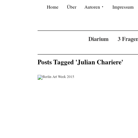
Skip
Search
for:
to
Home
Über
Autoren
Impressum
content
Diarium
3 Frage
Posts Tagged 'Julian Chariere'