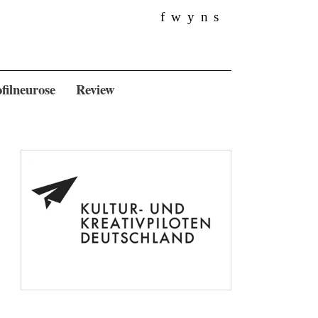
f
w
y
n
s
filneurose
Review