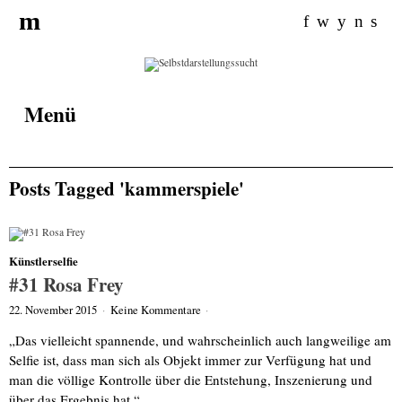
Search for:
m
f
w
y
n
s
Menü
Posts Tagged 'kammerspiele'
Künstlerselfie
#31 Rosa Frey
22. November 2015
·
Keine Kommentare
·
„Das vielleicht spannende, und wahrscheinlich auch langweilige am
Selfie ist, dass man sich als Objekt immer zur Verfügung hat und
man die völlige Kontrolle über die Entstehung, Inszenierung und
über das Ergebnis hat.“