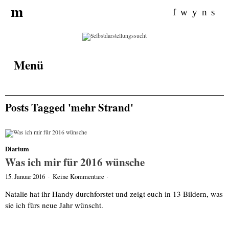
Search for:
m
f
w
y
n
s
Menü
Posts Tagged 'mehr Strand'
Diarium
Was ich mir für 2016 wünsche
15. Januar 2016
·
Keine Kommentare
·
Natalie hat ihr Handy durchforstet und zeigt euch in 13 Bildern, was
sie ich fürs neue Jahr wünscht.