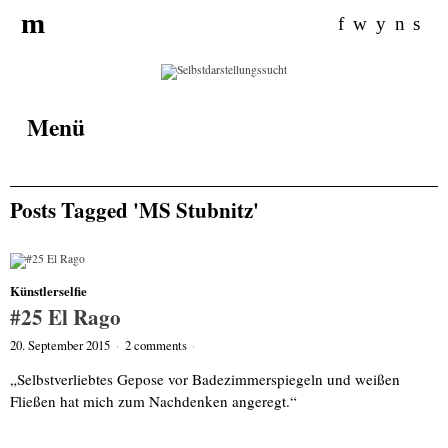
Search for:
m
f
w
y
n
s
Menü
Posts Tagged 'MS Stubnitz'
Künstlerselfie
#25 El Rago
20. September 2015
·
2 comments
·
„Selbstverliebtes Gepose vor Badezimmerspiegeln und weißen
Fließen hat mich zum Nachdenken angeregt.“