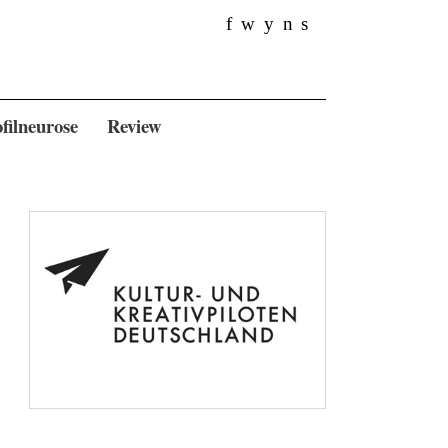
f
w
y
n
s
filneurose
Review