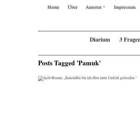
Skip
Search
for:
to
Home
Über
Autoren
Impressum
content
Diarium
3 Frage
Posts Tagged 'Pamuk'