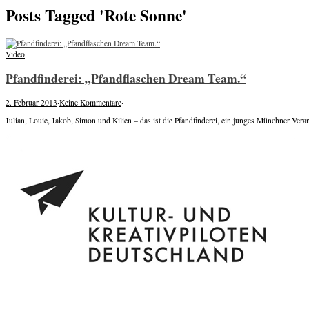
Posts Tagged 'Rote Sonne'
Video
Pfandfinderei: „Pfandflaschen Dream Team.“
2. Februar 2013
·
Keine Kommentare
·
Julian, Louie, Jakob, Simon und Kilien – das ist die Pfandfinderei, ein junges Münchner Vera