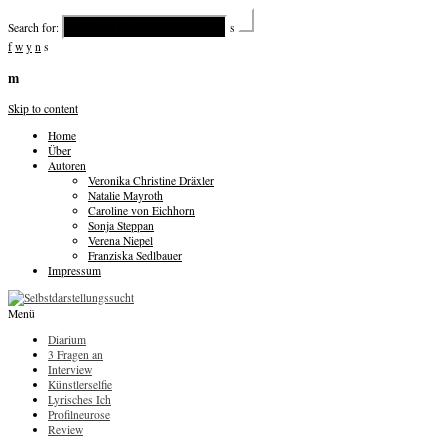
Search for:
s
f
w
y
n
s
m
Skip to content
Home
Über
Autoren
Veronika Christine Dräxler
Natalie Mayroth
Caroline von Eichhorn
Sonja Steppan
Verena Niepel
Franziska Sedlbauer
Impressum
Menü
Diarium
3 Fragen an
Interview
Künstlerselfie
Lyrisches Ich
Profilneurose
Review