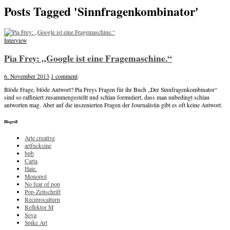
Posts Tagged 'Sinnfragenkombinator'
Interview
Pia Frey: „Google ist eine Fragemaschine.“
6. November 2013
·
1 comment
·
Blöde Frage, blöde Antwort? Pia Freys Fragen für ihr Buch „Der Sinnfragenkombinator“
sind so raffiniert zusammengestellt und schlau formuliert, dass man unbedingt schlau
antworten mag. Aber auf die inszenierten Fragen der Journalistin gibt es oft keine Antwort.
Blogroll
Arte creative
artfucksme
bpb
Carta
Hate.
Monopol
No fear of pop
Pop-Zeitschrift
Reciprocalturn
Reflektor M
Sova
Spike Art