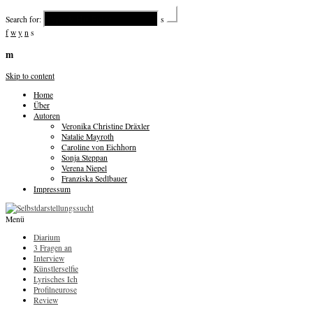
Search for:
s
f
w
y
n
s
m
Skip to content
Home
Über
Autoren
Veronika Christine Dräxler
Natalie Mayroth
Caroline von Eichhorn
Sonja Steppan
Verena Niepel
Franziska Sedlbauer
Impressum
Menü
Diarium
3 Fragen an
Interview
Künstlerselfie
Lyrisches Ich
Profilneurose
Review