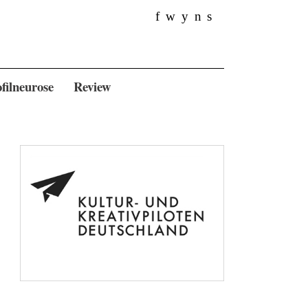
f
w
y
n
s
filneurose
Review