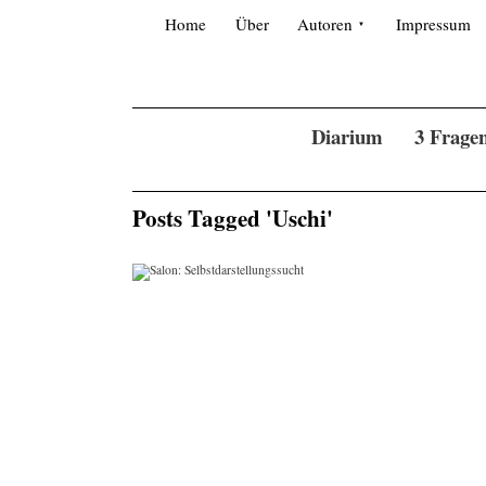
Skip
Search
for:
to
Home
Über
Autoren
Impressum
content
Diarium
3 Frage
Posts Tagged 'Uschi'