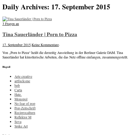
Daily Archives: 17. September 2015
3 Fragen an
Tina Sauerländer | Porn to Pizza
17. September 2015
·
Keine Kommentare
·
Von „Porn to Pizza“ heißt die derzeitig Ausstellung in der Berliner Galerie DAM. Tina
Sauerländer hat künstlerische Arbeiten, die das Netz offline einfangen, zusammengestellt.
Blogroll
Arte creative
artfucksme
bpb
Carta
Hate.
Monopol
No fear of pop
Pop-Zeitschrift
Reciprocalturn
Reflektor M
Sova
Spike Art