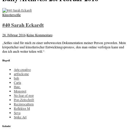
Künstlerselfie
#40 Sarah Eckardt
28. Februar 2016
·
Keine Kommentare
·
„Selfies sind für mich zu einer unbewussten Dokumentation meiner Person geworden. Mein
körperlicher und künstlerischer Entwicklungsprozess, den man online verfolgen kann und
den ich auch weiter teilen will.“
Blogroll
Arte creative
artfucksme
bpb
Carta
Hate.
Monopol
No fear of pop
Pop-Zeitschrift
Reciprocalturn
Reflektor M
Sova
Spike Art
Kalender