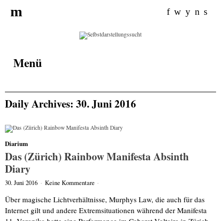
Search for:
m
f
w
y
n
s
Menü
Daily Archives: 30. Juni 2016
Diarium
Das (Zürich) Rainbow Manifesta Absinth
Diary
30. Juni 2016
·
Keine Kommentare
·
Über magische Lichtverhältnisse, Murphys Law, die auch für das
Internet gilt und andere Extremsituationen während der Manifesta
11. Veronika hatte eine Performance im Cabaret Voltaire in Zürich.