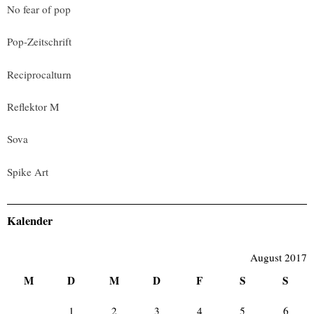
No fear of pop
Pop-Zeitschrift
Reciprocalturn
Reflektor M
Sova
Spike Art
Kalender
August 2017
M
D
M
D
F
S
S
1
2
3
4
5
6