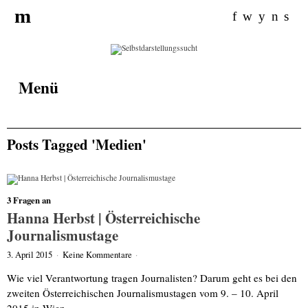
Search for:
m
f
w
y
n
s
Menü
Posts Tagged 'Medien'
3 Fragen an
Hanna Herbst | Österreichische
Journalismustage
3. April 2015
·
Keine Kommentare
·
Wie viel Verantwortung tragen Journalisten? Darum geht es bei den
zweiten Österreichischen Journalismustagen vom 9. – 10. April
2015 in Wien.