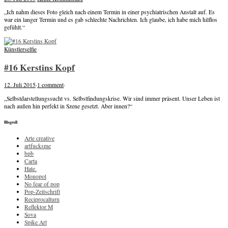
„Ich nahm dieses Foto gleich nach einem Termin in einer psychiatrischen Anstalt auf. Es
war ein langer Termin und es gab schlechte Nachrichten. Ich glaube, ich habe mich hilflos
gefühlt.“
Künstlerselfie
#16 Kerstins Kopf
12. Juli 2015
·
1 comment
·
„Selbstdarstellungssucht vs. Selbstfindungskrise. Wir sind immer präsent. Unser Leben ist
nach außen hin perfekt in Szene gesetzt. Aber innen?“
Blogroll
Arte creative
artfucksme
bpb
Carta
Hate.
Monopol
No fear of pop
Pop-Zeitschrift
Reciprocalturn
Reflektor M
Sova
Spike Art