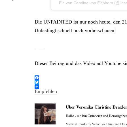
Post
<
Ein von Caroline von Eichhorn (@lins
navigation
Die UNPAINTED ist nur noch heute, den 21. F
Unbedingt schnell noch vorbeischauen!
____
Dieser Beitrag und das Video auf Youtube s
F
a
T
c
w
Empfehlen
e
i
b
t
o
t
Über Veronika Christine Dräxle
o
e
k
r
Hallo - ich bin Gründerin und Herausgeber
View all posts by Veronika Christine Drä