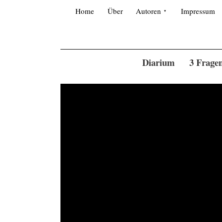
Skip
Search
for:
to
Home
Über
Autoren
Impressum
content
Diarium
3 Frage