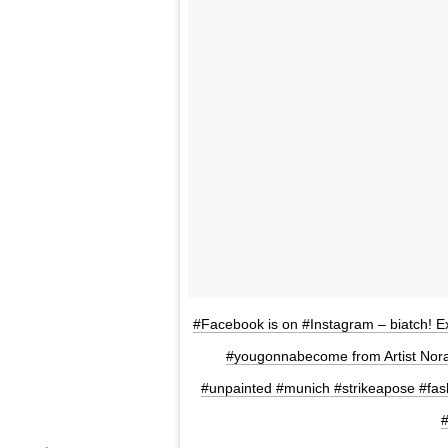
#Facebook is on #Instagram – biatch! Exp
#yougonnabecome from Artist Nora
#unpainted #munich #strikeapose #fashi