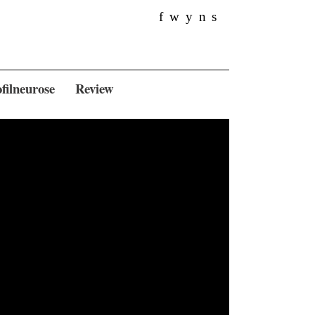
f
w
y
n
s
filneurose
Review