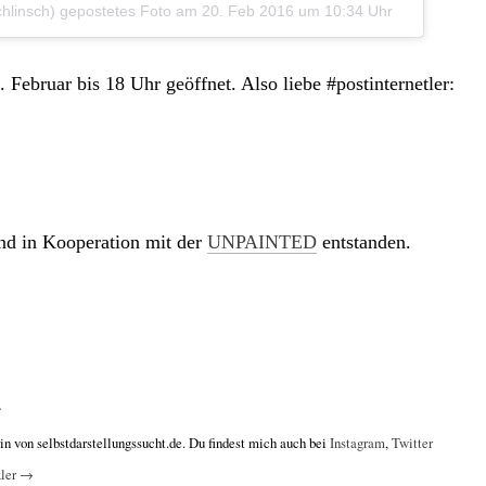
chlinsch) gepostetes Foto am
20. Feb 2016 um 10:34 Uhr
ebruar bis 18 Uhr geöffnet. Also liebe #postinternetler:
ind in Kooperation mit der
UNPAINTED
entstanden.
r
in von selbstdarstellungssucht.de. Du findest mich auch bei
Instagram
,
Twitter
xler
→