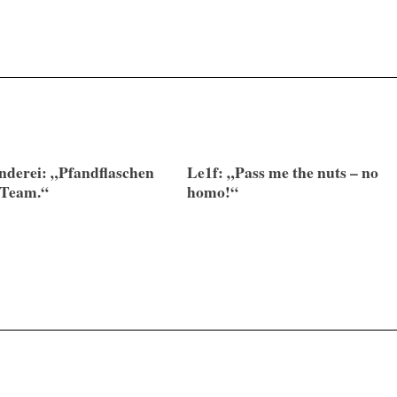
nderei: „Pfandflaschen
Le1f: „Pass me the nuts – no
Team.“
homo!“